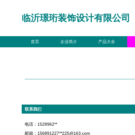
临沂璟珩装饰设计有限公司
首页
企业简介
产品大全
联系我们
电话：1528962**
邮箱：156891227**
225@163.com