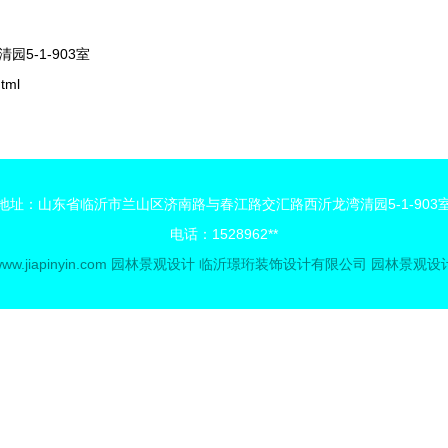
5-1-903室
tml
地址：山东省临沂市兰山区济南路与春江路交汇路西沂龙湾清园5-1-903
电话：1528962**
ww.jiapinyin.com
园林景观设计
临沂璟珩装饰设计有限公司
园林景观设