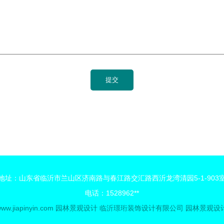
地址：山东省临沂市兰山区济南路与春江路交汇路西沂龙湾清园5-1-903
电话：1528962**
ww.jiapinyin.com
园林景观设计
临沂璟珩装饰设计有限公司
园林景观设