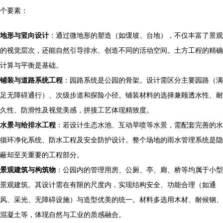
个要素：
地形与竖向设计
：通过微地形的塑造（如缓坡、台地），不仅丰富了景观
的视觉层次，还能自然引导排水、创造不同的活动空间。土方工程的精确
计算与平衡是基础。
铺装与道路系统工程
：园路系统是公园的骨架。设计需区分主要园路（满
足无障碍通行）、次级步道和探险小径。铺装材料的选择兼顾透水性、耐
久性、防滑性及视觉美感，拼接工艺体现精致度。
水景与给排水工程
：若设计生态水池、互动旱喷等水景，需配套完善的水
循环净化系统、防水工程及安全防护设计。整个场地的雨水管理系统是隐
蔽却至关重要的工程部分。
景观建筑与构筑物
：公园内的管理用房、公厕、亭、廊、桥等均属于小型
景观建筑。其设计需在有限的尺度内，实现结构安全、功能合理（如通
风、采光、无障碍设施）与造型优美的统一。材料多选用木材、耐候钢、
混凝土等，体现自然与工业的质感融合。