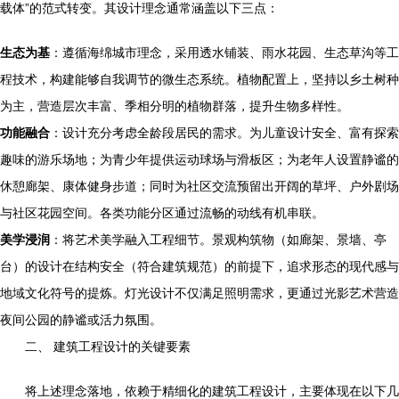
载体”的范式转变。其设计理念通常涵盖以下三点：
生态为基
：遵循海绵城市理念，采用透水铺装、雨水花园、生态草沟等工
程技术，构建能够自我调节的微生态系统。植物配置上，坚持以乡土树种
为主，营造层次丰富、季相分明的植物群落，提升生物多样性。
功能融合
：设计充分考虑全龄段居民的需求。为儿童设计安全、富有探索
趣味的游乐场地；为青少年提供运动球场与滑板区；为老年人设置静谧的
休憩廊架、康体健身步道；同时为社区交流预留出开阔的草坪、户外剧场
与社区花园空间。各类功能分区通过流畅的动线有机串联。
美学浸润
：将艺术美学融入工程细节。景观构筑物（如廊架、景墙、亭
台）的设计在结构安全（符合建筑规范）的前提下，追求形态的现代感与
地域文化符号的提炼。灯光设计不仅满足照明需求，更通过光影艺术营造
夜间公园的静谧或活力氛围。
二、 建筑工程设计的关键要素
将上述理念落地，依赖于精细化的建筑工程设计，主要体现在以下几