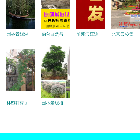
建筑工程设
的完美融合
美融合
计
园林景观湖
融合自然与
前滩滨江道
北京云杉景
泊设计 自
建筑之美
奢生活新标
观 融合自
然与人文的
园林景观与
杆盛大开幕
然与艺术的
完美融合
建筑工程设
园林绿化与
计的排版艺
建筑美学
术
林曌轩樟子
园林景观植
松防腐木廊
物 设计中
架 融合自
的生命与灵
然美学与坚
魂——基础