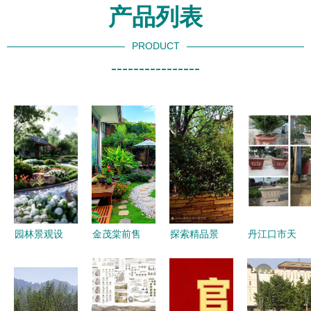
产品列表
PRODUCT
----------------
园林景观设
金茂棠前售
探索精品景
丹江口市天
计效果图下
楼处 品质
观入口 高
艺园林 艺
载指南 丰
生活的完美
清实景照片
术围栏与景
富素材下的
交融
与设计图纸
观设计的完