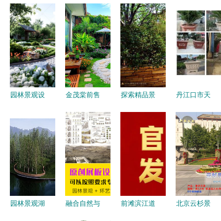
园林景观设
金茂棠前售
探索精品景
丹江口市天
计效果图下
楼处 品质
观入口 高
艺园林 艺
载指南 丰
生活的完美
清实景照片
术围栏与景
富素材下的
交融
与设计图纸
观设计的完
建筑工程设
的完美融合
美融合
计
园林景观湖
融合自然与
前滩滨江道
北京云杉景
泊设计 自
建筑之美
奢生活新标
观 融合自