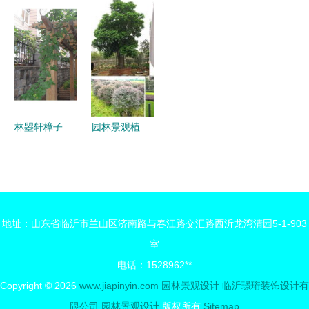
然与人文的
园林景观与
杆盛大开幕
然与艺术的
完美融合
建筑工程设
园林绿化与
计的排版艺
建筑美学
术
林曌轩樟子
园林景观植
松防腐木廊
物 设计中
架 融合自
的生命与灵
然美学与坚
魂——基础
固品质的景
认知与设计
地址：山东省临沂市兰山区济南路与春江路交汇路西沂龙湾清园5-1-903
观设计
要点
室
电话：1528962**
Copyright © 2026
www.jiapinyin.com
园林景观设计
临沂璟珩装饰设计有
限公司
园林景观设计
版权所有
Sitemap